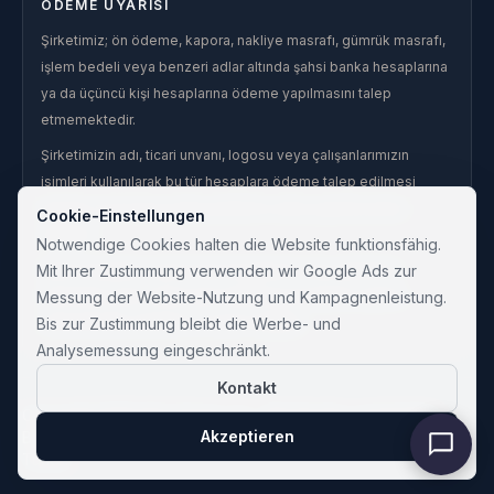
ÖDEME UYARISI
Şirketimiz; ön ödeme, kapora, nakliye masrafı, gümrük masrafı,
işlem bedeli veya benzeri adlar altında şahsi banka hesaplarına
ya da üçüncü kişi hesaplarına ödeme yapılmasını talep
etmemektedir.
Şirketimizin adı, ticari unvanı, logosu veya çalışanlarımızın
isimleri kullanılarak bu tür hesaplara ödeme talep edilmesi
halinde, söz konusu talep şirketimiz adına yapılmış kabul
Cookie-Einstellungen
edilmez.
Notwendige Cookies halten die Website funktionsfähig.
Şahsi hesaplara, üçüncü kişi hesaplarına veya şirketimiz
Mit Ihrer Zustimmung verwenden wir Google Ads zur
tarafından yazılı olarak teyit edilmemiş hesaplara yapılan
Messung der Website-Nutzung und Kampagnenleistung.
ödemelerden şirketimiz sorumlu değildir.
Bis zur Zustimmung bleibt die Werbe- und
Analysemessung eingeschränkt.
Kontakt
Copyright
2026
All In Denim, Inc.
.
Alle Rechte vorbehalten.
Akzeptieren
Bekleidungs-Sourcing und Produktionskoordination in der
Türkei.