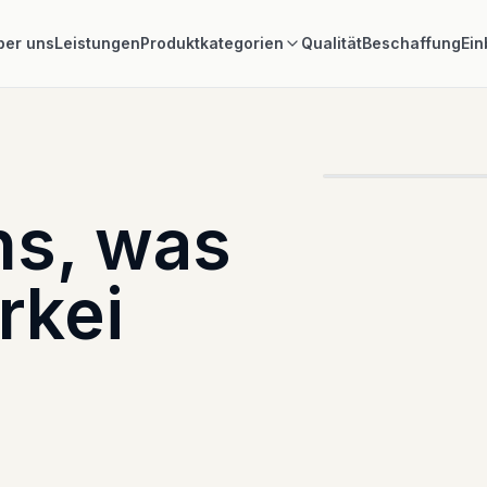
ber uns
Leistungen
Produktkategorien
Qualität
Beschaffung
Ein
PRODUKTIONSAN
ns, was
rkei