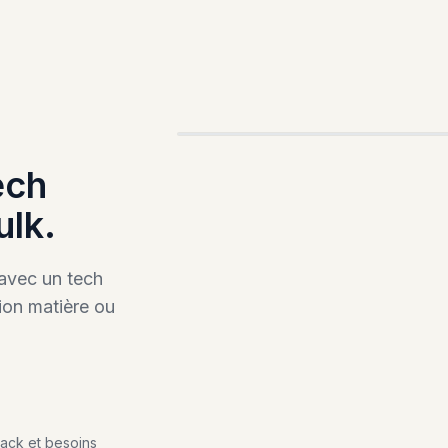
ÉCHANTILLONNAGE ET PLANIFIC
ech
ulk.
 avec un tech
tion matière ou
pack et besoins