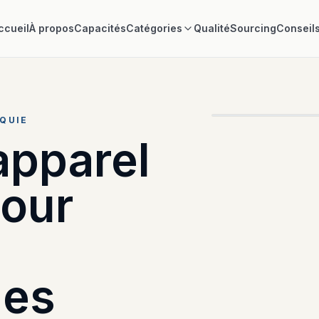
ccueil
À propos
Capacités
Catégories
Qualité
Sourcing
Conseil
PLANIFICATION 
RQUIE
apparel
pour
les