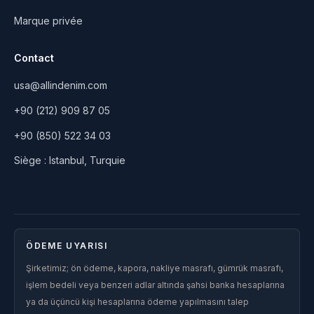
Marque privée
Contact
usa@allindenim.com
+90 (212) 909 87 05
+90 (850) 522 34 03
Siège : Istanbul, Turquie
ÖDEME UYARISI
Şirketimiz; ön ödeme, kapora, nakliye masrafı, gümrük masrafı,
işlem bedeli veya benzeri adlar altında şahsi banka hesaplarına
ya da üçüncü kişi hesaplarına ödeme yapılmasını talep